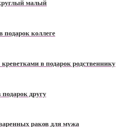
 круглый малый
в подарок коллеге
с креветками в подарок родственнику
в подарок другу
сваренных раков для мужа