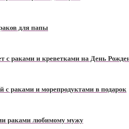
 раков для папы
т с раками и креветками на День Рожде
й с раками и морепродуктами в подарок
ыми раками любимому мужу