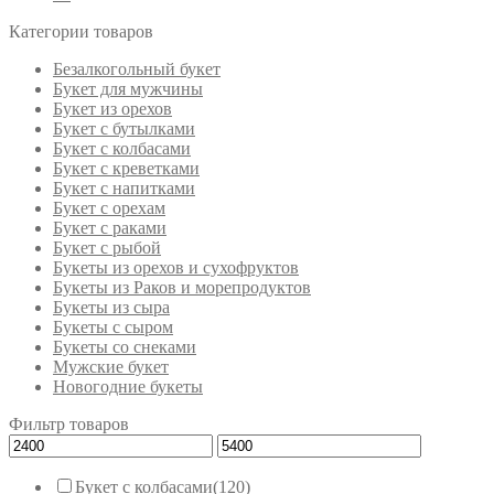
Категории товаров
Безалкогольный букет
Букет для мужчины
Букет из орехов
Букет с бутылками
Букет с колбасами
Букет с креветками
Букет с напитками
Букет с орехам
Букет с раками
Букет с рыбой
Букеты из орехов и сухофруктов
Букеты из Раков и морепродуктов
Букеты из сыра
Букеты с сыром
Букеты со снеками
Мужские букет
Новогодние букеты
Фильтр товаров
Букет с колбасами
(120)